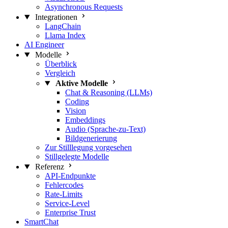
Asynchronous Requests
Integrationen
LangChain
Llama Index
AI Engineer
Modelle
Überblick
Vergleich
Aktive Modelle
Chat & Reasoning (LLMs)
Coding
Vision
Embeddings
Audio (Sprache-zu-Text)
Bildgenerierung
Zur Stilllegung vorgesehen
Stillgelegte Modelle
Referenz
API-Endpunkte
Fehlercodes
Rate-Limits
Service-Level
Enterprise Trust
SmartChat