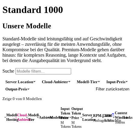
Standard 1000
Unsere Modelle
Standard-Modelle sind leistungsfähig und auf Geschwindigkeit
ausgelegt – zuverlässig für die meisten Anwendungsfälle, ohne
Kompromisse bei der Qualität. Premium-Modelle gehen darüber
hinaus: für komplexes Reasoning, lange Kontexte und Aufgaben,
bei denen die Ausgabequalität im Vordergrund steht.
Suche
Server Location
Cloud-Anbieter
Modell-Tier
Input-Preis
Output-Preis
Filter zurücksetzen
Zeige
0
von
0
Modellen
Input
Output
Context
Token
Token
*
*
Modell-
Cloud-
Modell-
Server
RPM-Limit
TPM
Window
Links
Anbieter
Modellname
Price
Price
Hosting
Anbieter
Tier
Location
Anfragen/Min
Tokens/Min
Tokens
M
M
Tokens
Tokens