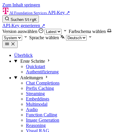
Zum Inhalt springen
API-Key
↗
AI Foundation Services
Suchen
Strg
K
API-Key generieren
↗
Version auswählen
Farbschema wählen
Sprache wählen
Überblick
Erste Schritte
Quickstart
Authentifizierung
Anleitungen
Chat Completions
Prefix Caching
Streaming
Embeddings
Multimodal
Audio
Function Calling
Image Generation
Reasoning
Visual RAG