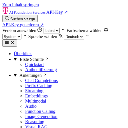
Zum Inhalt springen
API-Key
↗
AI Foundation Services
Suchen
Strg
K
API-Key generieren
↗
Version auswählen
Farbschema wählen
Sprache wählen
Überblick
Erste Schritte
Quickstart
Authentifizierung
Anleitungen
Chat Completions
Prefix Caching
Streaming
Embeddings
Multimodal
Audio
Function Calling
Image Generation
Reasoning
Visual RAG