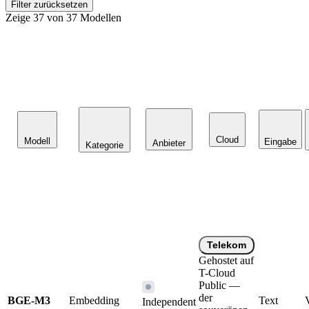
Filter zurücksetzen
Zeige
37
von
37
Modellen
Cloud
Modell
Eingabe
Anbieter
Kategorie
Telekom
Gehostet auf
T-Cloud
Public —
der
BGE-M3
Embedding
Text
Independent