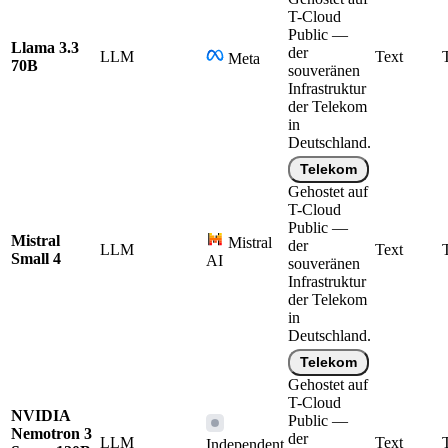
T-Cloud
Public —
Llama 3.3
der
LLM
Text
Meta
70B
souveränen
Infrastruktur
der Telekom
in
Deutschland.
Telekom
Gehostet auf
T-Cloud
Public —
Mistral
Mistral
der
LLM
Text
Small 4
AI
souveränen
Infrastruktur
der Telekom
in
Deutschland.
Telekom
Gehostet auf
T-Cloud
NVIDIA
Public —
Nemotron 3
der
LLM
Text
Independent