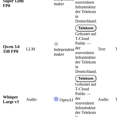
Super 120B
souveränen
maker
FP8
Infrastruktur
der Telekom
in
Deutschland.
Telekom
Gehostet auf
T-Cloud
Public —
Qwen 3.6
der
LLM
Text
Independent
35B FP8
souveränen
maker
Infrastruktur
der Telekom
in
Deutschland.
Telekom
Gehostet auf
T-Cloud
Public —
Whisper
der
Audio
Audio
OpenAI
Large v3
souveränen
Infrastruktur
der Telekom