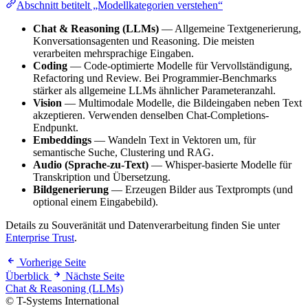
Abschnitt betitelt „Modellkategorien verstehen“
Chat & Reasoning (LLMs)
— Allgemeine Textgenerierung,
Konversationsagenten und Reasoning. Die meisten
verarbeiten mehrsprachige Eingaben.
Coding
— Code-optimierte Modelle für Vervollständigung,
Refactoring und Review. Bei Programmier-Benchmarks
stärker als allgemeine LLMs ähnlicher Parameteranzahl.
Vision
— Multimodale Modelle, die Bildeingaben neben Text
akzeptieren. Verwenden denselben Chat-Completions-
Endpunkt.
Embeddings
— Wandeln Text in Vektoren um, für
semantische Suche, Clustering und RAG.
Audio (Sprache-zu-Text)
— Whisper-basierte Modelle für
Transkription und Übersetzung.
Bildgenerierung
— Erzeugen Bilder aus Textprompts (und
optional einem Eingabebild).
Details zu Souveränität und Datenverarbeitung finden Sie unter
Enterprise Trust
.
Vorherige Seite
Überblick
Nächste Seite
Chat & Reasoning (LLMs)
© T-Systems International