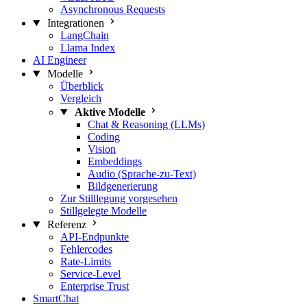
Asynchronous Requests
Integrationen
LangChain
Llama Index
AI Engineer
Modelle
Überblick
Vergleich
Aktive Modelle
Chat & Reasoning (LLMs)
Coding
Vision
Embeddings
Audio (Sprache-zu-Text)
Bildgenerierung
Zur Stilllegung vorgesehen
Stillgelegte Modelle
Referenz
API-Endpunkte
Fehlercodes
Rate-Limits
Service-Level
Enterprise Trust
SmartChat