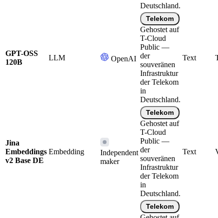
Deutschland.
Telekom
Gehostet auf
T-Cloud
Public —
GPT-OSS
der
LLM
Text
OpenAI
120B
souveränen
Infrastruktur
der Telekom
in
Deutschland.
Telekom
Gehostet auf
T-Cloud
Public —
Jina
der
Embeddings
Embedding
Text
Independent
souveränen
v2 Base DE
maker
Infrastruktur
der Telekom
in
Deutschland.
Telekom
Gehostet auf