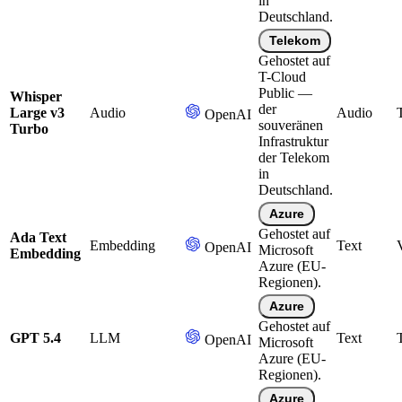
in
Deutschland.
Telekom
Gehostet auf
T-Cloud
Public —
Whisper
der
Large v3
Audio
Audio
OpenAI
souveränen
Turbo
Infrastruktur
der Telekom
in
Deutschland.
Azure
Gehostet auf
Ada Text
Embedding
Text
OpenAI
Microsoft
Embedding
Azure (EU-
Regionen).
Azure
Gehostet auf
GPT 5.4
LLM
Text
OpenAI
Microsoft
Azure (EU-
Regionen).
Azure