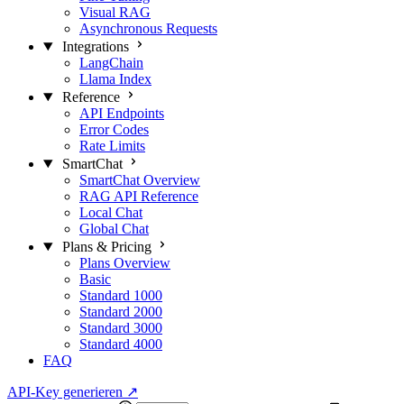
Visual RAG
Asynchronous Requests
Integrations
LangChain
Llama Index
Reference
API Endpoints
Error Codes
Rate Limits
SmartChat
SmartChat Overview
RAG API Reference
Local Chat
Global Chat
Plans & Pricing
Plans Overview
Basic
Standard 1000
Standard 2000
Standard 3000
Standard 4000
FAQ
API-Key generieren
↗