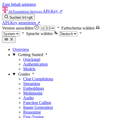
Zum Inhalt springen
API-Key
↗
AI Foundation Services
Suchen
Strg
K
API-Key generieren
↗
Version auswählen
Farbschema wählen
Sprache wählen
Overview
Getting Started
Quickstart
Authentication
Models
Guides
Chat Completions
Streaming
Embeddings
Multimodal
Audio
Function Calling
Image Generation
Reasoning
Fine-Tuning