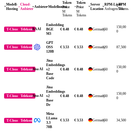
Token
Token
Modell-
Cloud-
Server
RPM-Limit
TPM
Anbieter
Modellname
Price
Price
Hosting
Anbieter
Location
Anfragen/Min
Tokens/
M
M
Tokens
Tokens
Embedding
150,00
BAAI
BGE
€ 0.48
€ 0.48
Germany
150
T-Cloud
Telekom
0
M3
GPT
OSS
€ 3.53
€ 3.53
Germany
120
87,500
T-Cloud
Telekom
120B
Jina
Embeddings
150,00
Jina AI
v2
€ 0.48
€ 0.48
Germany
150
T-Cloud
Telekom
0
Base
Code
Jina
Embeddings
150,00
Jina AI
v2
€ 0.48
€ 0.48
Germany
150
T-Cloud
Telekom
0
Base
De
Meta
LLama
€ 3.53
€ 3.53
Germany
150
34,500
T-Cloud
Telekom
3.3
70B