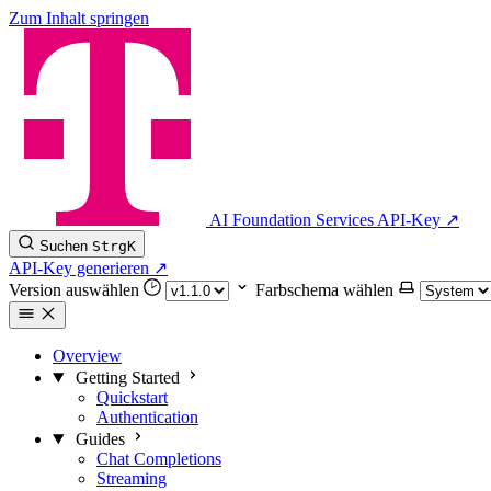
Zum Inhalt springen
AI Foundation Services
API-Key
↗
Suchen
Strg
K
API-Key generieren
↗
Version auswählen
Farbschema wählen
Overview
Getting Started
Quickstart
Authentication
Guides
Chat Completions
Streaming