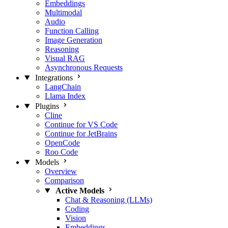
Embeddings
Multimodal
Audio
Function Calling
Image Generation
Reasoning
Visual RAG
Asynchronous Requests
Integrations
LangChain
Llama Index
Plugins
Cline
Continue for VS Code
Continue for JetBrains
OpenCode
Roo Code
Models
Overview
Comparison
Active Models
Chat & Reasoning (LLMs)
Coding
Vision
Embeddings