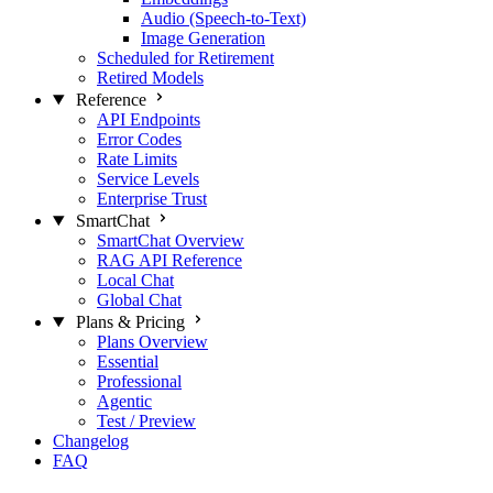
Audio (Speech-to-Text)
Image Generation
Scheduled for Retirement
Retired Models
Reference
API Endpoints
Error Codes
Rate Limits
Service Levels
Enterprise Trust
SmartChat
SmartChat Overview
RAG API Reference
Local Chat
Global Chat
Plans & Pricing
Plans Overview
Essential
Professional
Agentic
Test / Preview
Changelog
FAQ