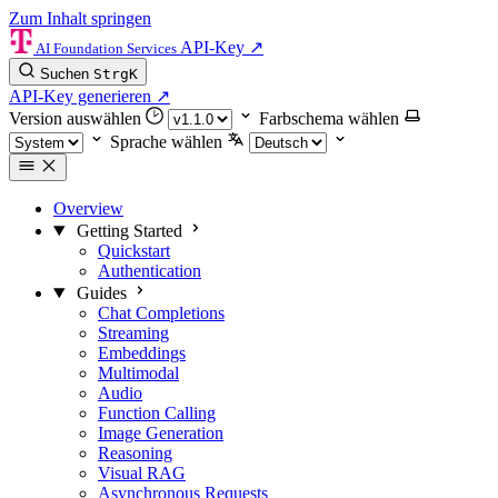
Zum Inhalt springen
API-Key
↗
AI Foundation Services
Suchen
Strg
K
API-Key generieren
↗
Version auswählen
Farbschema wählen
Sprache wählen
Overview
Getting Started
Quickstart
Authentication
Guides
Chat Completions
Streaming
Embeddings
Multimodal
Audio
Function Calling
Image Generation
Reasoning
Visual RAG
Asynchronous Requests