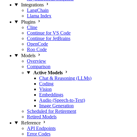
Integrations
LangChain
Llama Index
Plugins
Cline
Continue for VS Code
Continue for JetBrains
OpenCode
Roo Code
Models
Overview
Comparison
Active Models
Chat & Reasoning (LLMs)
Coding
Vision
Embeddings
Audio (Speech-to-Text)
Image Generation
Scheduled for Retirement
Retired Models
Reference
API Endpoints
Error Codes