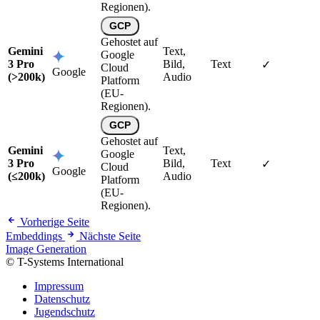
Regionen).
GCP
Gehostet auf
Gemini
Text,
Google
3 Pro
Bild,
Text
✓
Cloud
Google
(>200k)
Audio
Platform
(EU-
Regionen).
GCP
Gehostet auf
Gemini
Text,
Google
3 Pro
Bild,
Text
✓
Cloud
Google
(≤200k)
Audio
Platform
(EU-
Regionen).
Vorherige Seite
Embeddings
Nächste Seite
Image Generation
© T-Systems International
Impressum
Datenschutz
Jugendschutz