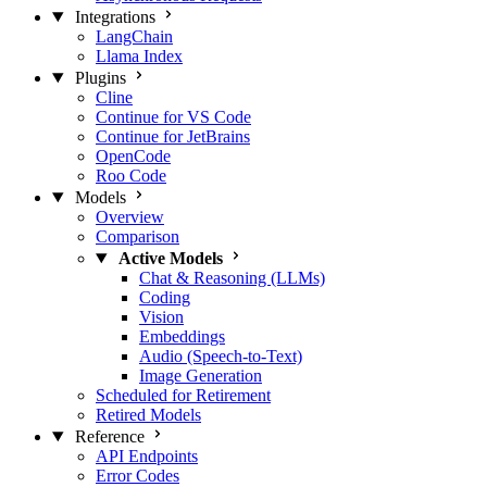
Integrations
LangChain
Llama Index
Plugins
Cline
Continue for VS Code
Continue for JetBrains
OpenCode
Roo Code
Models
Overview
Comparison
Active Models
Chat & Reasoning (LLMs)
Coding
Vision
Embeddings
Audio (Speech-to-Text)
Image Generation
Scheduled for Retirement
Retired Models
Reference
API Endpoints
Error Codes