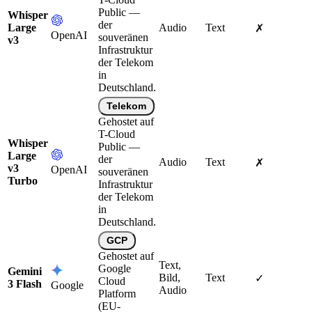
Public —
Whisper
der
Large
Audio
Text
✗
OpenAI
souveränen
v3
Infrastruktur
der Telekom
in
Deutschland.
Telekom
Gehostet auf
T-Cloud
Whisper
Public —
Large
der
Audio
Text
✗
v3
OpenAI
souveränen
Turbo
Infrastruktur
der Telekom
in
Deutschland.
GCP
Gehostet auf
Text,
Google
Gemini
Bild,
Text
✓
Cloud
3 Flash
Google
Audio
Platform
(EU-