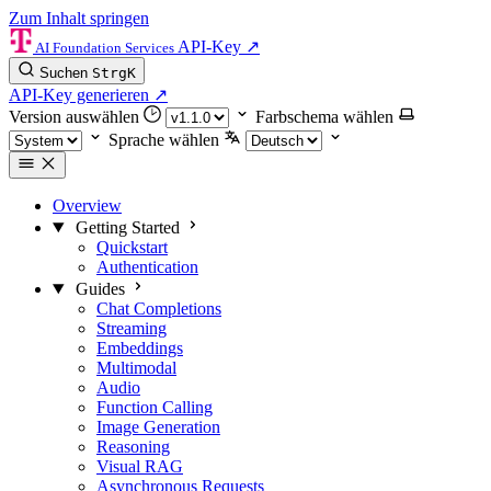
Zum Inhalt springen
API-Key
↗
AI Foundation Services
Suchen
Strg
K
API-Key generieren
↗
Version auswählen
Farbschema wählen
Sprache wählen
Overview
Getting Started
Quickstart
Authentication
Guides
Chat Completions
Streaming
Embeddings
Multimodal
Audio
Function Calling
Image Generation
Reasoning
Visual RAG
Asynchronous Requests