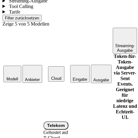
Streaming-Ausgabe
Tool Calling
Tarife
Filter zurücksetzen
Zeige
5
von
5
Modellen
Streaming-
Ausgabe
Token-für-
Token-
Ausgabe
via Server-
Sent
Cloud
Modell
Eingabe
Anbieter
Ausgabe
Events.
Geeignet
für
niedrige
Latenz und
Echtzeit-
UI.
Telekom
Gehostet auf
T-Cloud